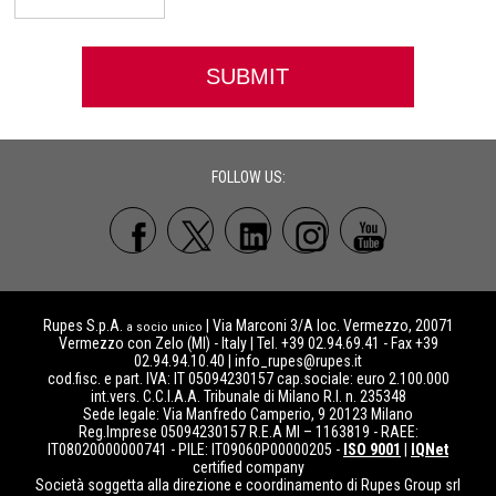
FOLLOW US:
Rupes S.p.A.
| Via Marconi 3/A loc. Vermezzo, 20071
a socio unico
Vermezzo con Zelo (MI) - Italy | Tel. +39 02.94.69.41 - Fax +39
02.94.94.10.40 |
info_rupes@rupes.it
cod.fisc. e part. IVA: IT 05094230157 cap.sociale: euro 2.100.000
int.vers. C.C.I.A.A. Tribunale di Milano R.I. n. 235348
Sede legale: Via Manfredo Camperio, 9 20123 Milano
Reg.Imprese 05094230157 R.E.A MI – 1163819 - RAEE:
IT08020000000741 - PILE: IT09060P00000205 -
ISO 9001
|
IQNet
certified company
Società soggetta alla direzione e coordinamento di Rupes Group srl